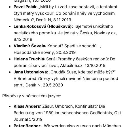
Magazín, 13.1.2020
Pavel Polák
: „Měli by tu zeď zase postavit, a tentokrát
čtyři metry vysokou!“ Co pohání hněv ve východním
Německu?, Deník N, 8.11.2019
Lenka Rokosová (Hloušková):
Tajemství unikátního
nacistického pomníku. Je jediný v Česku, Novinky.cz,
8.12.2019
Vladimír Ševela
: Kohout? Spadl ze schodů…,
Hospodářské noviny, 30.8.2019
Helena Truchlá
: Seriál Proměny českých regionů: Do
pohraničí se vrací život, Aktuálně.cz, 13.10.2019
Jana Ustohalová:
„Chudák Suse, kde teď může být?“
V Brně před 75 lety vyhnali nevinné Němce na pochod
smrti, Deník N, 29.5.2020
Příspěvky v německém jazyce:
Klaas Anders
: Zäsur, Umbruch, Kontinuität? Die
Bedeutung von 1989 im tschechischen Gedächtnis, Ost
Journal 5/2019
Peter Becher
: „Wir werden also zu euch nach München