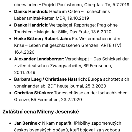
überwinden – Projekt Paulusbrunn, Oberpfalz TV, 5.7.2019
Danko Handrick:
Heute im Osten – Tschechiens
Lebensmittel-Retter, MDR, 19.10.2019
Danko Handrick:
Weltspiegel-Reportage: Prag ohne
Touristen – Magie der Stille, Das Erste, 13.6.2020,
Heike Bittner/ Robert Jahn:
Re: Weitermachen in der
Krise – Leben mit geschlossenen Grenzen, ARTE (TV),
16.4.2020
Alexander Landsberger:
Verschleppt – Das Schicksal der
zivilen deutschen Zwangsarbeiter, BR Fernsehen,
20.11.2019
Barbara Lueg / Christiane Hastrich:
Europa schottet sich
voneinander ab, ZDF heute journal, 25.3.2020
Christian Stücken:
Todesschüsse an der tschechischen
Grenze, BR Fernsehen, 23.2.2020
Zvláštní cena Mileny Jesenské
Jan Beránek
: Nikam nepatřit. (Příběhy zapomenutých
československých občanů, kteří bojovali za svobodu