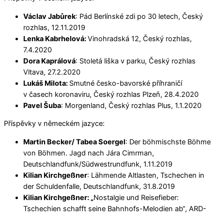
Václav Jabůrek
: Pád Berlínské zdi po 30 letech, Český
rozhlas, 12.11.2019
Lenka Kabrhelová:
Vinohradská 12, Český rozhlas,
7.4.2020
Dora Kaprálová
: Stoletá liška v parku, Český rozhlas
Vltava, 27.2.2020
Lukáš Milota:
Smutné česko-bavorské příhraničí
v časech koronaviru, Český rozhlas Plzeň, 28.4.2020
Pavel Šuba
: Morgenland, Český rozhlas Plus, 1.1.2020
Příspěvky v německém jazyce:
Martin Becker/ Tabea Soergel
: Der böhmischste Böhme
von Böhmen. Jagd nach Jára Cimrman,
Deutschlandfunk/Südwestrundfunk, 1.11.2019
Kilian Kirchgeßner
: Lähmende Altlasten, Tschechen in
der Schuldenfalle, Deutschlandfunk, 31.8.2019
Kilian Kirchgeßner: „
Nostalgie und Reisefieber:
Tschechien schafft seine Bahnhofs-Melodien ab“, ARD-