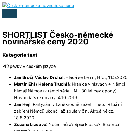
Přeskočit
na
HLAVNÍ
obsah
MENU
SHORTLIST Česko-německé
novinářské ceny 2020
Kategorie text
Příspěvky v českém jazyce:
Jan Brož/
Václav Drchal:
Hledá se Lenin, Hrot, 11.5.2020
Martin Ehl / Helena Truchlá:
Hranice v hlavách + Němci
hledají Němce (v rámci série HN – 30 let bez opony),
Hospodářské noviny, 4.10.2019
Jan Hejl
: Partyzáni v Lanškrouně zažehli mstu. Rituální
zabíjení Němců ukončil až zoufalý čin, Aktuálně.cz,
18.5.2020
Zuzana Lizcová
: Noční můra? Spící kráska?, Reportér