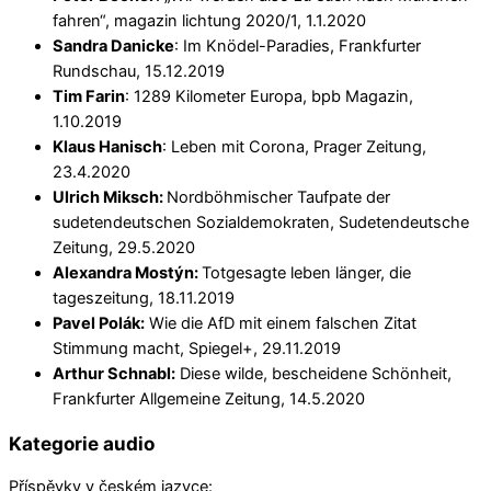
fahren“, magazin lichtung 2020/1, 1.1.2020
Sandra Danicke
: Im Knödel-Paradies, Frankfurter
Rundschau, 15.12.2019
Tim Farin
: 1289 Kilometer Europa, bpb Magazin,
1.10.2019
Klaus Hanisch
: Leben mit Corona, Prager Zeitung,
23.4.2020
Ulrich Miksch:
Nordböhmischer Taufpate der
sudetendeutschen Sozialdemokraten, Sudetendeutsche
Zeitung, 29.5.2020
Alexandra Mostýn:
Totgesagte leben länger, die
tageszeitung, 18.11.2019
Pavel Polák:
Wie die AfD mit einem falschen Zitat
Stimmung macht, Spiegel+, 29.11.2019
Arthur Schnabl:
Diese wilde, bescheidene Schönheit,
Frankfurter Allgemeine Zeitung, 14.5.2020
Kategorie audio
Příspěvky v českém jazyce: