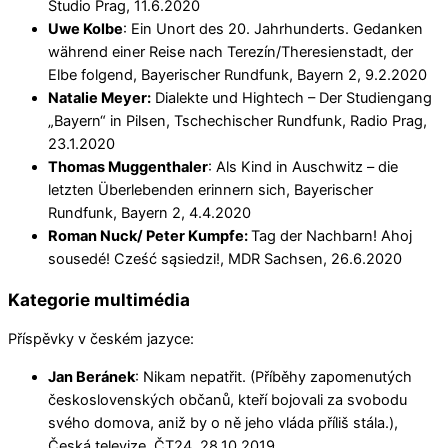
Studio Prag, 11.6.2020
Uwe Kolbe
: Ein Unort des 20. Jahrhunderts. Gedanken
während einer Reise nach Terezín/Theresienstadt, der
Elbe folgend, Bayerischer Rundfunk, Bayern 2, 9.2.2020
Natalie Meyer:
Dialekte und Hightech – Der Studiengang
„Bayern“ in Pilsen, Tschechischer Rundfunk, Radio Prag,
23.1.2020
Thomas Muggenthaler
: Als Kind in Auschwitz – die
letzten Überlebenden erinnern sich, Bayerischer
Rundfunk, Bayern 2, 4.4.2020
Roman Nuck/ Peter Kumpfe:
Tag der Nachbarn! Ahoj
sousedé! Cześć sąsiedzi!, MDR Sachsen, 26.6.2020
Kategorie multimédia
Příspěvky v českém jazyce:
Jan Beránek
: Nikam nepatřit. (Příběhy zapomenutých
československých občanů, kteří bojovali za svobodu
svého domova, aniž by o ně jeho vláda příliš stála.),
Česká televize, ČT24, 28.10.2019