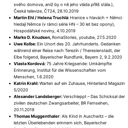
svého domova, aniž by o ně jeho vláda příliš stála.),
Česká televize, ČT24, 28.10.2019
Martin Ehl / Helena Truchlá:
Hranice v hlavách + Němci
hledají Němce (v rámci série HN – 30 let bez opony),
Hospodářské noviny, 4.10.2019
Marko D. Knudsen,
RomaStories, youtube, 27.5.2020
Uwe Kolbe:
Ein Unort des 20. Jahrhunderts. Gedanken
während einer Reise nach Terezín / Theresienstadt, der
Elbe folgend, Bayerischer Rundfunk, Bayern 2, 9.2.2020
Vlasta Kordová:
75 Jahre Kriegsende: Umkämpfte
Erinnerung, Institut für die Wissenschaften vom
Menschen, 1.6.2020
Katrin Krahl:
Warten auf ein Zuhause, Hinterland Magazin
5/2020
Alexander Landsberger:
Verschleppt – Das Schicksal der
zivilen deutschen Zwangsarbeiter, BR Fernsehen,
20.11.2019
Thomas Muggenthaler
: Als Kind in Auschwitz – die
letzten Überlebenden erinnern sich, Bayerischer