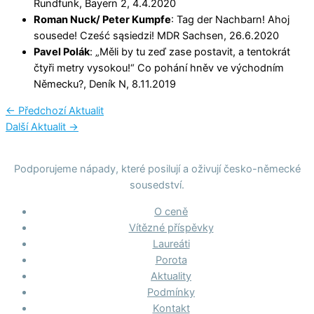
Rundfunk, Bayern 2, 4.4.2020
Roman Nuck/ Peter Kumpfe
: Tag der Nachbarn! Ahoj
sousede! Cześć sąsiedzi! MDR Sachsen, 26.6.2020
Pavel Polák
: „Měli by tu zeď zase postavit, a tentokrát
čtyři metry vysokou!“ Co pohání hněv ve východním
Německu?, Deník N, 8.11.2019
←
Předchozí Aktualit
Další Aktualit
→
Podporujeme nápady, které posilují a oživují česko-německé
sousedství.
O ceně
Vítězné příspěvky
Laureáti
Porota
Aktuality
Podmínky
Kontakt