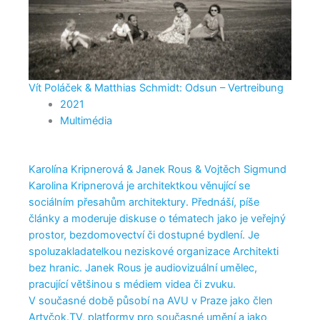
Vít Poláček & Matthias Schmidt: Odsun – Vertreibung
2021
Multimédia
Karolína Kripnerová & Janek Rous & Vojtěch Sigmund
Karolina Kripnerová je architektkou věnující se
sociálním přesahům architektury. Přednáší, píše
články a moderuje diskuse o tématech jako je veřejný
prostor, bezdomovectví či dostupné bydlení. Je
spoluzakladatelkou neziskové organizace Architekti
bez hranic. Janek Rous je audiovizuální umělec,
pracující většinou s médiem videa či zvuku.
V současné době působí na AVU v Praze jako člen
Artyčok.TV, platformy pro současné umění a jako