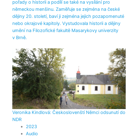
pořady o historii a podílí se také na vysílání pro
německou menšinu. Zaměřuje se zejména na české
dějiny 20. století, baví ji zejména jejich pozapomenuté
nebo okrajové kapitoly. Vystudovala historii a dějiny
umění na Filozofické fakultě Masarykovy univerzity
v Brně.
Veronika Kindlová: Českoslovenští Němci odsunutí do
NDR
2023
Audio