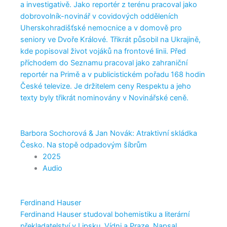
a investigativě. Jako reportér z terénu pracoval jako
dobrovolník-novinář v covidových odděleních
Uherskohradišťské nemocnice a v domově pro
seniory ve Dvoře Králové. Třikrát působil na Ukrajině,
kde popisoval život vojáků na frontové linii. Před
příchodem do Seznamu pracoval jako zahraniční
reportér na Primě a v publicistickém pořadu 168 hodin
České televize. Je držitelem ceny Respektu a jeho
texty byly třikrát nominovány v Novinářské ceně.
Barbora Sochorová & Jan Novák: Atraktivní skládka
Česko. Na stopě odpadovým šíbrům
2025
Audio
Ferdinand Hauser
Ferdinand Hauser studoval bohemistiku a literární
překladatelství v Lipsku, Vídni a Praze. Napsal