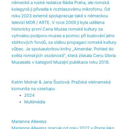
německé a ruské redakce Rádia Praha, ale romská
kolegyně ji přivedla k rozhlasovému mikrofonu. Od
roku 2023 externě spolupracuje také s německou
televizí MDR / ARTE. V roce 2009 jí byla udělena
historicky první Cena Muzea romské kultury za
vytrvalou podporu muzea a pomoc při budování jeho
sbírkových fondů, za stálou propagaci romské kultury
vůbec. Je spoluautorkou knihy „Amendar. Pohled do
světa romských osobností“, která získala Cenu Gloria
Musaealis v kategorii Muzejní publikace roku 2018.
Katrin Molnár & Jana Šustová: Pražská vietnamská
komunita na vzestupu
2024
Multimédia
Marianne Allweiss
Marianne Allweiss pracuje od roku 2022 v Praze jako