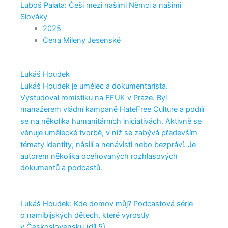
Luboš Palata: Češi mezi našimi Němci a našimi
Slováky
2025
Cena Mileny Jesenské
Lukáš Houdek
Lukáš Houdek je umělec a dokumentarista.
Vystudoval romistiku na FFUK v Praze. Byl
manažerem vládní kampaně HateFree Culture a podílí
se na několika humanitárních iniciativách. Aktivně se
věnuje umělecké tvorbě, v níž se zabývá především
tématy identity, násilí a nenávisti nebo bezpráví. Je
autorem několika oceňovaných rozhlasových
dokumentů a podcastů.
Lukáš Houdek: Kde domov můj? Podcastová série
o namibijských dětech, které vyrostly
v Československu (díl 5)