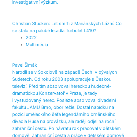
investigativní výzkum.
Christian Stücken: Let smrti z Mariánských Lázní: Co
se stalo na palubě letadla Turbolet L410?
2022
Multimédia
Pavel Šimák
Narodil se v Sokolově na západě Čech, v bývalých
Sudetech. Od roku 2003 spolupracuje s Českou
televizí. Před tím absolvoval hereckou hudebně-
dramatickou Konzervatoř v Praze, je tedy
i vystudovaný herec. Posléze absolvoval divadelní
fakultu JAMU Brno, obor režie. Dostal nabídku na
pozici uměleckého šéfa legendárního brněnského
divadla Husa na provázku, ale raději odjel na roční
zahraniční cestu. Po návratu rok pracoval v dětském
domově. Zahraniční cesta a práce v dětském domově