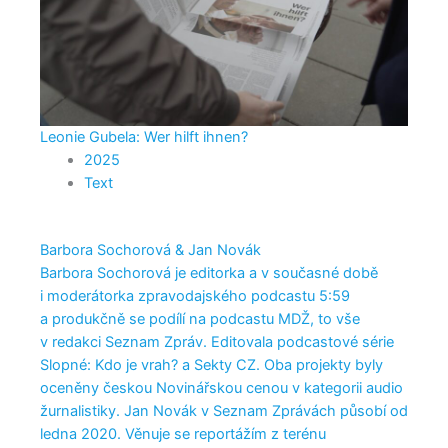
Leonie Gubela: Wer hilft ihnen?
2025
Text
Barbora Sochorová & Jan Novák
Barbora Sochorová je editorka a v současné době
i moderátorka zpravodajského podcastu 5:59
a produkčně se podílí na podcastu MDŽ, to vše
v redakci Seznam Zpráv. Editovala podcastové série
Slopné: Kdo je vrah? a Sekty CZ. Oba projekty byly
oceněny českou Novinářskou cenou v kategorii audio
žurnalistiky. Jan Novák v Seznam Zprávách působí od
ledna 2020. Věnuje se reportážím z terénu