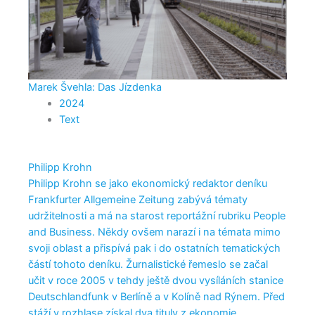
Marek Švehla: Das Jízdenka
2024
Text
Philipp Krohn
Philipp Krohn se jako ekonomický redaktor deníku
Frankfurter Allgemeine Zeitung zabývá tématy
udržitelnosti a má na starost reportážní rubriku People
and Business. Někdy ovšem narazí i na témata mimo
svoji oblast a přispívá pak i do ostatních tematických
částí tohoto deníku. Žurnalistické řemeslo se začal
učit v roce 2005 v tehdy ještě dvou vysíláních stanice
Deutschlandfunk v Berlíně a v Kolíně nad Rýnem. Před
stáží v rozhlase získal dva tituly z ekonomie