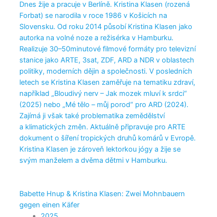
Dnes žije a pracuje v Berlíně. Kristina Klasen (rozená
Forbat) se narodila v roce 1986 v Košicích na
Slovensku. Od roku 2014 působí Kristina Klasen jako
autorka na volné noze a režisérka v Hamburku.
Realizuje 30–50minutové filmové formáty pro televizní
stanice jako ARTE, 3sat, ZDF, ARD a NDR v oblastech
politiky, moderních dějin a společnosti. V posledních
letech se Kristina Klasen zaměřuje na tematiku zdraví,
například „Bloudivý nerv – Jak mozek mluví k srdci“
(2025) nebo „Mé tělo – můj porod“ pro ARD (2024).
Zajímá ji však také problematika zemědělství
a klimatických změn. Aktuálně připravuje pro ARTE
dokument o šíření tropických druhů komárů v Evropě.
Kristina Klasen je zároveň lektorkou jógy a žije se
svým manželem a dvěma dětmi v Hamburku.
Babette Hnup & Kristina Klasen: Zwei Mohnbauern
gegen einen Käfer
2025