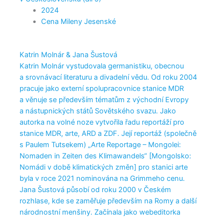
2024
Cena Mileny Jesenské
Katrin Molnár & Jana Šustová
Katrin Molnár vystudovala germanistiku, obecnou
a srovnávací literaturu a divadelní vědu. Od roku 2004
pracuje jako externí spolupracovnice stanice MDR
a věnuje se především tématům z východní Evropy
a nástupnických států Sovětského svazu. Jako
autorka na volné noze vytvořila řadu reportáží pro
stanice MDR, arte, ARD a ZDF. Její reportáž (společně
s Paulem Tutsekem) „Arte Reportage – Mongolei:
Nomaden in Zeiten des Klimawandels“ [Mongolsko:
Nomádi v době klimatických změn] pro stanici arte
byla v roce 2021 nominována na Grimmeho cenu.
Jana Šustová působí od roku 2000 v Českém
rozhlase, kde se zaměřuje především na Romy a další
národnostní menšiny. Začínala jako webeditorka