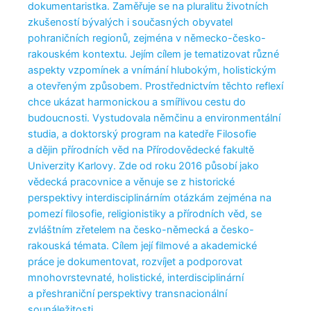
dokumentaristka. Zaměřuje se na pluralitu životních
zkušeností bývalých i současných obyvatel
pohraničních regionů, zejména v německo-česko-
rakouském kontextu. Jejím cílem je tematizovat různé
aspekty vzpomínek a vnímání hlubokým, holistickým
a otevřeným způsobem. Prostřednictvím těchto reflexí
chce ukázat harmonickou a smířlivou cestu do
budoucnosti. Vystudovala němčinu a environmentální
studia, a doktorský program na katedře Filosofie
a dějin přírodních věd na Přírodovědecké fakultě
Univerzity Karlovy. Zde od roku 2016 působí jako
vědecká pracovnice a věnuje se z historické
perspektivy interdisciplinárním otázkám zejména na
pomezí filosofie, religionistiky a přírodních věd, se
zvláštním zřetelem na česko-německá a česko-
rakouská témata. Cílem její filmové a akademické
práce je dokumentovat, rozvíjet a podporovat
mnohovrstevnaté, holistické, interdisciplinární
a přeshraniční perspektivy transnacionální
sounáležitosti.