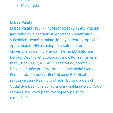
Multimédia
Luboš Palata
Luboš Palata (1967) - novinář od roku 1990. Pracuje
jako válečný a zahraniční reportér a komentátor
v českých denících, mimo jiné byl středoevropským
zpravodajem HN a zástupcem šéfredaktora
slovenského deníku Pravda. Nyní je EU editorem
Deníku. Desítky let spolupracuje s ČRo, zahraničními
médii, např. BBC, RFE/RL, Gazetou Wyborczou.
Pravidelně píše pro DW. Nositel novinářské Ceny
Ferdinanda Peroutky, literární ceny E.E. Kische,
rakouské ceny Psaní pro střední Evropu a dalších.
Vydal dvě básnické sbírky a loni v nakladatelství Argo
román Elbe, který příští rok vyjde v polštině
a němčině.