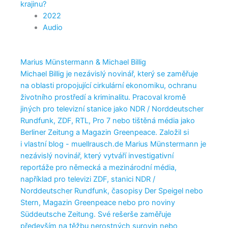
krajinu?
2022
Audio
Marius Münstermann & Michael Billig
Michael Billig je nezávislý novinář, který se zaměřuje
na oblasti propojující cirkulární ekonomiku, ochranu
životního prostředí a kriminalitu. Pracoval kromě
jiných pro televizní stanice jako NDR / Norddeutscher
Rundfunk, ZDF, RTL, Pro 7 nebo tištěná média jako
Berliner Zeitung a Magazin Greenpeace. Založil si
i vlastní blog - muellrausch.de Marius Münstermann je
nezávislý novinář, který vytváří investigativní
reportáže pro německá a mezinárodní média,
například pro televizi ZDF, stanici NDR /
Norddeutscher Rundfunk, časopisy Der Speigel nebo
Stern, Magazin Greenpeace nebo pro noviny
Süddeutsche Zeitung. Své rešerše zaměřuje
především na těžbu nerostných surovin nebo