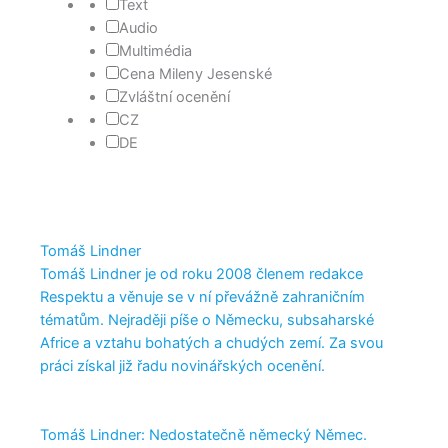
Text
Audio
Multimédia
Cena Mileny Jesenské
Zvláštní ocenění
CZ
DE
Tomáš Lindner
Tomáš Lindner je od roku 2008 členem redakce
Respektu a věnuje se v ní převážně zahraničním
tématům. Nejraději píše o Německu, subsaharské
Africe a vztahu bohatých a chudých zemí. Za svou
práci získal již řadu novinářských ocenění.
Tomáš Lindner: Nedostatečně německý Němec.