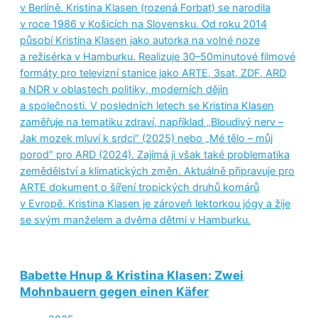
v Berlíně. Kristina Klasen (rozená Forbat) se narodila
v roce 1986 v Košicích na Slovensku. Od roku 2014
působí Kristina Klasen jako autorka na volné noze
a režisérka v Hamburku. Realizuje 30–50minutové filmové
formáty pro televizní stanice jako ARTE, 3sat, ZDF, ARD
a NDR v oblastech politiky, moderních dějin
a společnosti. V posledních letech se Kristina Klasen
zaměřuje na tematiku zdraví, například „Bloudivý nerv –
Jak mozek mluví k srdci“ (2025) nebo „Mé tělo – můj
porod“ pro ARD (2024). Zajímá ji však také problematika
zemědělství a klimatických změn. Aktuálně připravuje pro
ARTE dokument o šíření tropických druhů komárů
v Evropě. Kristina Klasen je zároveň lektorkou jógy a žije
se svým manželem a dvěma dětmi v Hamburku.
Babette Hnup & Kristina Klasen: Zwei
Mohnbauern gegen einen Käfer