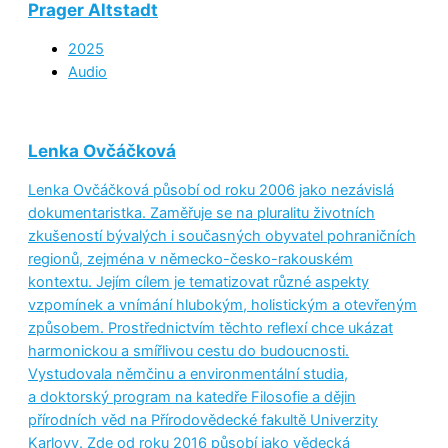
Prager Altstadt
2025
Audio
Lenka Ovčáčková
Lenka Ovčáčková působí od roku 2006 jako nezávislá
dokumentaristka. Zaměřuje se na pluralitu životních
zkušeností bývalých i současných obyvatel pohraničních
regionů, zejména v německo-česko-rakouském
kontextu. Jejím cílem je tematizovat různé aspekty
vzpomínek a vnímání hlubokým, holistickým a otevřeným
způsobem. Prostřednictvím těchto reflexí chce ukázat
harmonickou a smířlivou cestu do budoucnosti.
Vystudovala němčinu a environmentální studia,
a doktorský program na katedře Filosofie a dějin
přírodních věd na Přírodovědecké fakultě Univerzity
Karlovy. Zde od roku 2016 působí jako vědecká