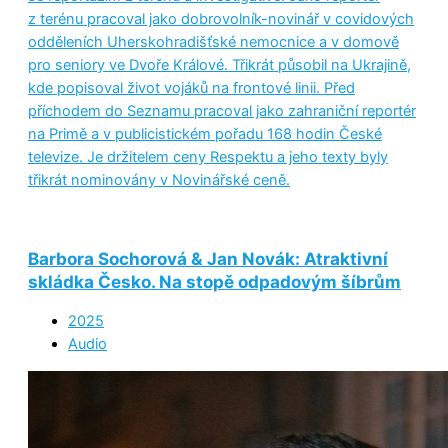
z terénu pracoval jako dobrovolník-novinář v covidových
odděleních Uherskohradišťské nemocnice a v domově
pro seniory ve Dvoře Králové. Třikrát působil na Ukrajině,
kde popisoval život vojáků na frontové linii. Před
příchodem do Seznamu pracoval jako zahraniční reportér
na Primě a v publicistickém pořadu 168 hodin České
televize. Je držitelem ceny Respektu a jeho texty byly
třikrát nominovány v Novinářské ceně.
Barbora Sochorová & Jan Novák: Atraktivní
skládka Česko. Na stopě odpadovým šíbrům
2025
Audio