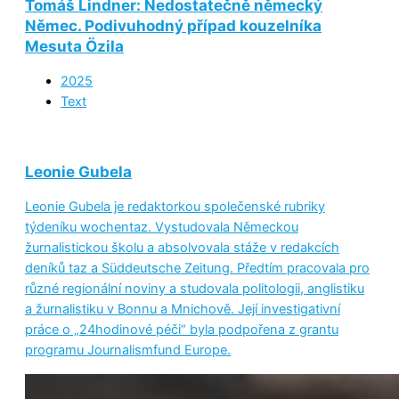
Tomáš Lindner: Nedostatečně německý
Němec. Podivuhodný případ kouzelníka
Mesuta Özila
2025
Text
Leonie Gubela
Leonie Gubela je redaktorkou společenské rubriky
týdeníku wochentaz. Vystudovala Německou
žurnalistickou školu a absolvovala stáže v redakcích
deníků taz a Süddeutsche Zeitung. Předtím pracovala pro
různé regionální noviny a studovala politologii, anglistiku
a žurnalistiku v Bonnu a Mnichově. Její investigativní
práce o „24hodinové péči“ byla podpořena z grantu
programu Journalismfund Europe.