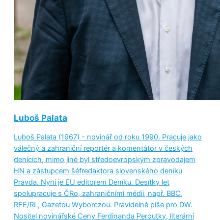
Luboš Palata
Luboš Palata (1967) - novinář od roku 1990. Pracuje jako
válečný a zahraniční reportér a komentátor v českých
denících, mimo jiné byl středoevropským zpravodajem
HN a zástupcem šéfredaktora slovenského deníku
Pravda. Nyní je EU editorem Deníku. Desítky let
spolupracuje s ČRo, zahraničními médii, např. BBC,
RFE/RL, Gazetou Wyborczou. Pravidelně píše pro DW.
Nositel novinářské Ceny Ferdinanda Peroutky, literární