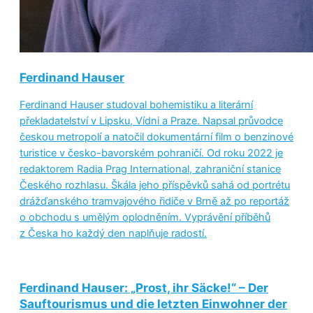
Ferdinand Hauser
Ferdinand Hauser studoval bohemistiku a literární
překladatelství v Lipsku, Vídni a Praze. Napsal průvodce
českou metropolí a natočil dokumentární film o benzinové
turistice v česko-bavorském pohraničí. Od roku 2022 je
redaktorem Radia Prag International, zahraniční stanice
Českého rozhlasu. Škála jeho příspěvků sahá od portrétu
drážďanského tramvajového řidiče v Brně až po reportáž
o obchodu s umělým oplodněním. Vyprávění příběhů
z Česka ho každý den naplňuje radostí.
Ferdinand Hauser: „Prost, ihr Säcke!“ – Der
Sauftourismus und die letzten Einwohner der