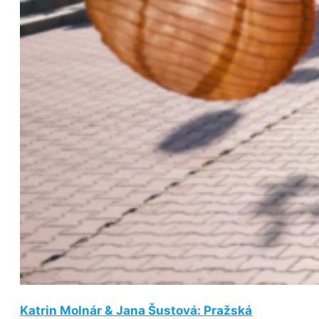
Katrin Molnár & Jana Šustová: Pražská