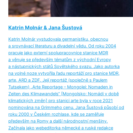
Katrin Molnár & Jana Šustová
Katrin Molnár vystudovala germanistiku, obecnou
a srovnávací literaturu a divadelní vědu. Od roku 2004
pracuje jako externí spolupracovnice stanice MDR
a věnuje se především tématům z východní Evropy
a nástupnických států Sovětského svazu. Jako autorka
na volné noze vytvořila řadu reportáží pro stanice MDR,
arte, ARD a ZDF. Její reportáž (společně s Paulem
Tutsekem) „Arte Reportage – Mongolei: Nomaden in
Zeiten des Klimawandels“ [Mongolsko: Nomádi v době
klimatických změn] pro stanici arte byla v roce 2021
nominována na Grimmeho cenu. Jana Šustová působí od
roku 2000 v Českém rozhlase, kde se zaměřuje
především na Romy a další národnostní menšiny.
Začínala jako webeditorka německé a ruské redakce