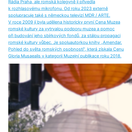
Rádia Praha, ale romská kolegyně ji přivedla
k rozhlasovému mikrofonu. Od roku 2023 externě
spolupracuje také s německou televizí MDR / ARTE.
V roce 2009 jí byla udělena historicky první Cena Muzea
romské kultury za vytrvalou podporu muzea a pomoc
při budování jeho sbírkových fondů, za stálou propagaci
romské kultury vůbec. Je spoluautorkou knihy „Amendar.
Pohled do světa romských osobností“, která získala Cenu
Gloria Musaealis v kategorii Muzejní publikace roku 2018.