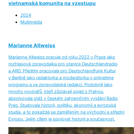
vietnamská komunita na vzestupu
2024
Multimédia
Marianne Allweiss
Marianne Allweiss pracuje od roku 2022 v Praze jako
rozhlasová zpravodajka pro stanice Deutschlandradio
a ARD. Předtím pracovala pro Deutschlandfunk Kultur
v Berlíně jako redaktorka a moderátorka v primetime
programu a ve zpravodajské redakci. Podobně jako
mnoho novinářů, kteří zůstávají spjati s Prahou,
absolvovala stáž v českém zahraničním vysílání Radio
Prag. Studovala historii, politiku, ekonomii a evropská
studia, a to pokaždé se zaměřením na východní a střední
Evropu. Jejím cílem je spojovat historii a současnost.