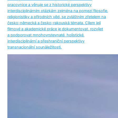
pracovnice a věnuje se z historické perspektivy
interdisciplinárním otázkám zejména na pomezí filosofie,
religionistiky a přírodních věd, se zvláštním zřetelem na
česko-německá a česko-rakouská témata. Cílem její
filmové a akademické práce je dokumentovat, rozvíjet
a podporovat mnohovrstevnaté, holistické,
interdisciplinární a přeshraniční perspektivy
transnacionální sounáležitosti.