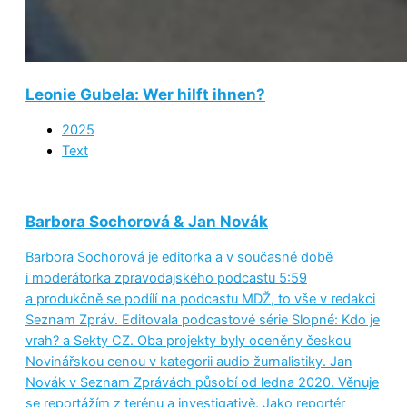
Leonie Gubela: Wer hilft ihnen?
2025
Text
Barbora Sochorová & Jan Novák
Barbora Sochorová je editorka a v současné době
i moderátorka zpravodajského podcastu 5:59
a produkčně se podílí na podcastu MDŽ, to vše v redakci
Seznam Zpráv. Editovala podcastové série Slopné: Kdo je
vrah? a Sekty CZ. Oba projekty byly oceněny českou
Novinářskou cenou v kategorii audio žurnalistiky. Jan
Novák v Seznam Zprávách působí od ledna 2020. Věnuje
se reportážím z terénu a investigativě. Jako reportér