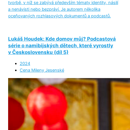
tvorbě, v níž se zabývá především tématy identity, násilí
a nenávisti nebo bezpráví. Je autorem několika
oceňovaných rozhlasových dokumentů a podcastů.
Lukáš Houdek: Kde domov můj? Podcastová
série o namibijských dětech, které vyrostly
v Československu (díl 5)
2024
Cena Mileny Jesenské