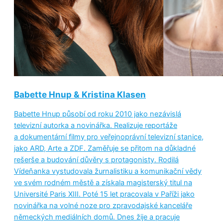
Babette Hnup & Kristina Klasen
Babette Hnup působí od roku 2010 jako nezávislá
televizní autorka a novinářka. Realizuje reportáže
a dokumentární filmy pro veřejnoprávní televizní stanice,
jako ARD, Arte a ZDF. Zaměřuje se přitom na důkladné
rešerše a budování důvěry s protagonisty. Rodilá
Vídeňanka vystudovala žurnalistiku a komunikační vědy
ve svém rodném městě a získala magisterský titul na
Université Paris XIII. Poté 15 let pracovala v Paříži jako
novinářka na volné noze pro zpravodajské kanceláře
německých mediálních domů. Dnes žije a pracuje