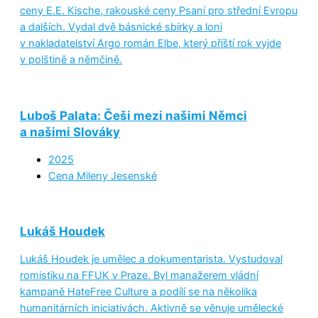
ceny E.E. Kische, rakouské ceny Psaní pro střední Evropu
a dalších. Vydal dvě básnické sbírky a loni
v nakladatelství Argo román Elbe, který příští rok vyjde
v polštině a němčině.
Luboš Palata: Češi mezi našimi Němci
a našimi Slováky
2025
Cena Mileny Jesenské
Lukáš Houdek
Lukáš Houdek je umělec a dokumentarista. Vystudoval
romistiku na FFUK v Praze. Byl manažerem vládní
kampaně HateFree Culture a podílí se na několika
humanitárních iniciativách. Aktivně se věnuje umělecké